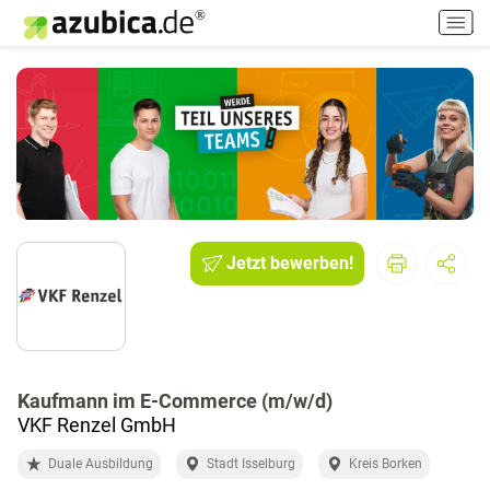
H
a
u
p
t
m
e
n
ü
e
i
Jetzt bewerben!
n
-
/
a
u
Kaufmann im E-Commerce (m/w/d)
s
VKF Renzel GmbH
s
c
Duale Ausbildung
Stadt Isselburg
Kreis Borken
h