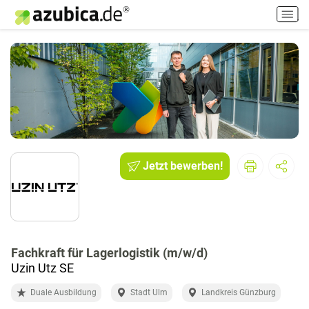
H
a
u
p
t
m
e
n
ü
e
i
Jetzt bewerben!
n
-
/
a
u
Fachkraft für Lagerlogistik (m/w/d)
s
Uzin Utz SE
s
c
Duale Ausbildung
Stadt Ulm
Landkreis Günzburg
h