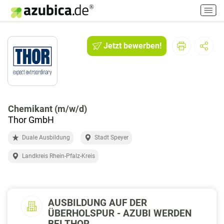
H
a
u
p
Jetzt bewerben!
t
m
e
n
ü
e
Chemikant (m/w/d)
i
Thor GmbH
n
Duale Ausbildung
Stadt Speyer
-
/
Landkreis Rhein-Pfalz-Kreis
a
u
s
s
AUSBILDUNG AUF DER
c
ÜBERHOLSPUR - AZUBI WERDEN
h
BEI THOR