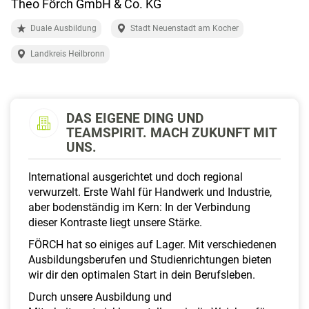
Theo Förch GmbH & Co. KG
a
l
Duale Ausbildung
Stadt Neuenstadt am Kocher
t
e
Landkreis Heilbronn
n
DAS EIGENE DING UND
TEAMSPIRIT. MACH ZUKUNFT MIT
UNS.
International ausgerichtet und doch regional
verwurzelt. Erste Wahl für Handwerk und Industrie,
aber bodenständig im Kern: In der Verbindung
dieser Kontraste liegt unsere Stärke.
FÖRCH hat so einiges auf Lager. Mit verschiedenen
Ausbildungsberufen und Studienrichtungen bieten
wir dir den optimalen Start in dein Berufsleben.
Durch unsere Ausbildung und