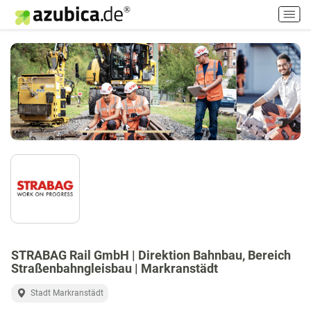
H
a
u
p
t
m
e
n
ü
e
i
n
-
/
a
u
STRABAG Rail GmbH | Direktion Bahnbau, Bereich
s
Straßenbahngleisbau | Markranstädt
s
c
Stadt Markranstädt
h