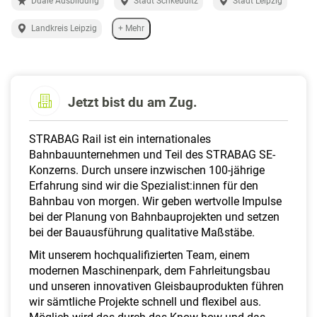
Duale Ausbildung
Stadt Schkeuditz
Stadt Leipzig
a
l
Landkreis Leipzig
+ Mehr
t
e
n
Jetzt bist du am Zug.
STRABAG Rail ist ein internationales
Bahnbauunternehmen und Teil des STRABAG SE-
Konzerns. Durch unsere inzwischen 100-jährige
Erfahrung sind wir die Spezialist:innen für den
Bahnbau von morgen. Wir geben wertvolle Impulse
bei der Planung von Bahnbauprojekten und setzen
bei der Bauausführung qualitative Maßstäbe.
Mit unserem hochqualifizierten Team, einem
modernen Maschinenpark, dem Fahrleitungsbau
und unseren innovativen Gleisbauprodukten führen
wir sämtliche Projekte schnell und flexibel aus.