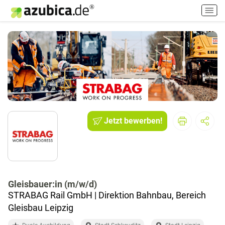
H
a
u
p
t
m
e
n
ü
e
i
Jetzt bewerben!
n
-
/
a
u
Gleisbauer:in (m/w/d)
s
STRABAG Rail GmbH | Direktion Bahnbau, Bereich
s
c
Gleisbau Leipzig
h