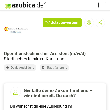
H
a
u
p
Jetzt bewerben!
t
m
e
n
ü
e
Operationstechnischer Assistent (m/w/d)
i
Städtisches Klinikum Karlsruhe
n
Duale Ausbildung
Stadt Karlsruhe
-
/
a
u
Gestalte deine Zukunft mit uns –
s
wir sind bereit. Du auch?
s
c
Du wünschst dir eine Ausbildung im
h