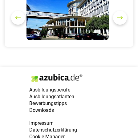
r
e
e
x
v
t
i
o
u
s
Ausbildungsberufe
Ausbildungsatlanten
Bewerbungstipps
Downloads
Impressum
Datenschutzerklärung
Cookie Manager