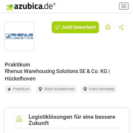
H
a
u
p
Jetzt bewerben!
t
m
e
n
ü
e
Praktikum
i
Rhenus Warehousing Solutions SE & Co. KG |
n
Hückelhoven
-
Praktikum
Stadt Hückelhoven
Kreis Heinsberg
/
a
u
s
s
Logistiklösungen für eine bessere
Zukunft
c
h