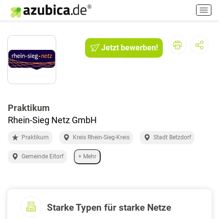
H
a
u
p
Jetzt bewerben!
t
m
e
n
ü
e
Praktikum
i
Rhein-Sieg Netz GmbH
n
-
Praktikum
Kreis Rhein-Sieg-Kreis
Stadt Betzdorf
/
Gemeinde Eitorf
+ Mehr
a
u
s
s
c
Starke Typen für starke Netze
h