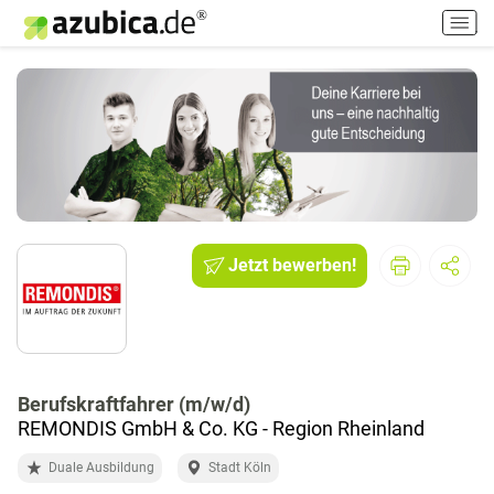
H
a
u
p
t
m
e
n
ü
e
i
Jetzt bewerben!
n
-
/
a
u
Berufskraftfahrer (m/w/d)
s
REMONDIS GmbH & Co. KG - Region Rheinland
s
c
Duale Ausbildung
Stadt Köln
h