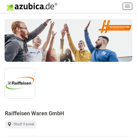
H
a
u
p
t
m
e
n
ü
e
i
n
-
/
a
u
s
Raiffeisen Waren GmbH
s
Stadt Kassel
c
h