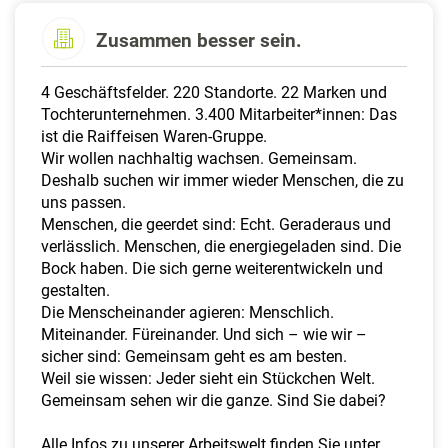
a
l
Zusammen besser sein.
t
e
4 Geschäftsfelder. 220 Standorte. 22 Marken und
n
Tochterunternehmen. 3.400 Mitarbeiter*innen: Das
ist die Raiffeisen Waren-Gruppe.
Wir wollen nachhaltig wachsen. Gemeinsam.
Deshalb suchen wir immer wieder Menschen, die zu
uns passen.
Menschen, die geerdet sind: Echt. Geraderaus und
verlässlich. Menschen, die energiegeladen sind. Die
Bock haben. Die sich gerne weiterentwickeln und
gestalten.
Die Menscheinander agieren: Menschlich.
Miteinander. Füreinander. Und sich – wie wir –
sicher sind: Gemeinsam geht es am besten.
Weil sie wissen: Jeder sieht ein Stückchen Welt.
Gemeinsam sehen wir die ganze. Sind Sie dabei?
Alle Infos zu unserer Arbeitswelt finden Sie unter