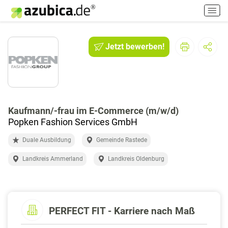
H
a
u
p
Jetzt bewerben!
t
m
e
n
ü
e
Kaufmann/-frau im E-Commerce (m/w/d)
i
Popken Fashion Services GmbH
n
Duale Ausbildung
Gemeinde Rastede
-
/
Landkreis Ammerland
Landkreis Oldenburg
a
u
s
s
PERFECT FIT - Karriere nach Maß
c
h