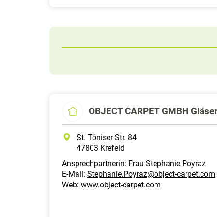
OBJECT CARPET GMBH Gläsern
St. Töniser Str. 84
47803 Krefeld
Ansprechpartnerin: Frau Stephanie Poyraz
E-Mail:
Stephanie.Poyraz@object-carpet.com
Web:
www.object-carpet.com