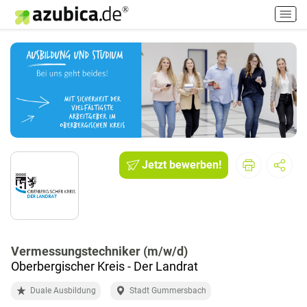
H
a
u
p
t
m
e
n
ü
e
i
Jetzt bewerben!
n
-
/
a
u
Vermessungstechniker (m/w/d)
s
Oberbergischer Kreis - Der Landrat
s
c
Duale Ausbildung
Stadt Gummersbach
h