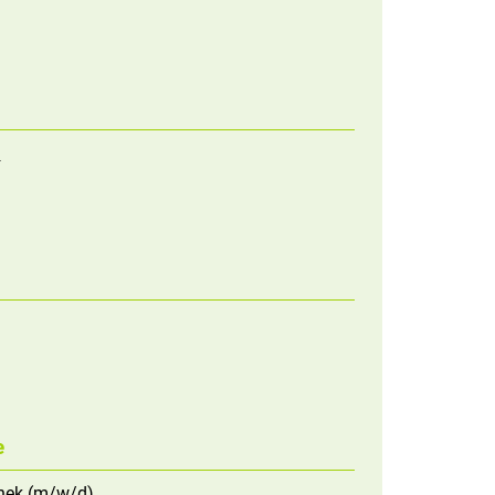
)
e
thek (m/w/d)