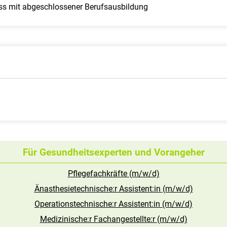
ss mit abgeschlossener Berufsausbildung
Für Gesundheitsexperten und Vorangeher
Pflegefachkräfte (m/w/d)
Änasthesietechnische:r Assistent:in (m/w/d)
Operationstechnische:r Assistent:in (m/w/d)
Medizinische:r Fachangestellte:r (m/w/d)