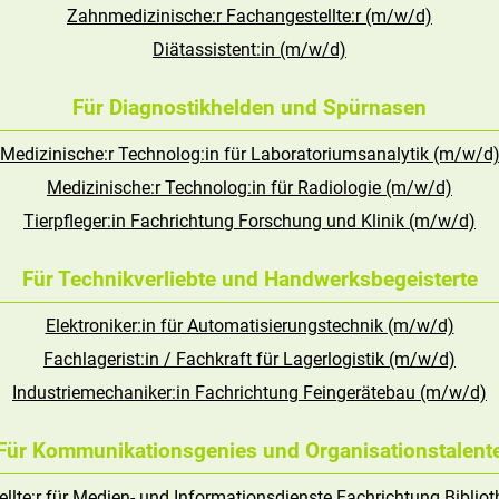
Zahnmedizinische:r Fachangestellte:r (m/w/d)
Diätassistent:in (m/w/d)
Für Diagnostikhelden und Spürnasen
Medizinische:r Technolog:in für Laboratoriumsanalytik (m/w/d
Medizinische:r Technolog:in für Radiologie (m/w/d)
Tierpfleger:in Fachrichtung Forschung und Klinik (m/w/d)
Für Technikverliebte und Handwerksbegeisterte
Elektroniker:in für Automatisierungstechnik (m/w/d)
Fachlagerist:in / Fachkraft für Lagerlogistik (m/w/d)
Industriemechaniker:in Fachrichtung Feingerätebau (m/w/d)
Für Kommunikationsgenies und Organisationstalent
llte:r für Medien- und Informationsdienste Fachrichtung Biblio