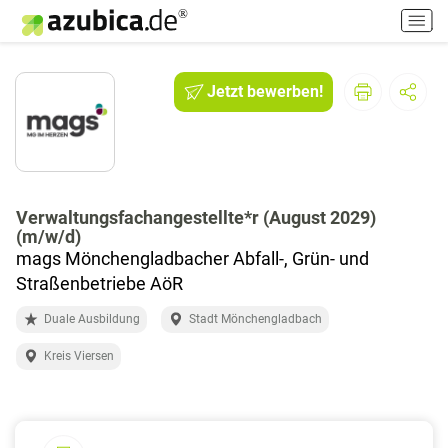
H
a
u
p
Jetzt bewerben!
t
m
e
n
ü
e
Verwaltungsfachangestellte*r (August 2029)
(m/w/d)
i
mags Mönchengladbacher Abfall-, Grün- und
n
-
Straßenbetriebe AöR
/
Duale Ausbildung
Stadt Mönchengladbach
a
u
Kreis Viersen
s
s
c
h