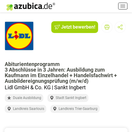
H
a
u
p
Jetzt bewerben!
t
m
e
n
ü
e
Abiturientenprogramm
3 Abschlüsse in 3 Jahren: Ausbildung zum
i
Kaufmann im Einzelhandel + Handelsfachwirt +
n
Ausbildereignungsprüfung (m/w/d)
-
Lidl GmbH & Co. KG | Sankt Ingbert
/
a
Duale Ausbildung
Stadt Sankt Ingbert
u
s
Landkreis Saarlouis
Landkreis Trier-Saarburg
s
c
h