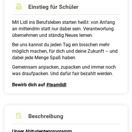
a
Einstieg für Schüler
l
t
e
Mit Lidl ins Berufsleben starten heißt: von Anfang
n
an mittendrin statt nur dabei sein. Verantwortung
übernehmen und ständig Neues lernen.
Bei uns kannst du jeden Tag ein bisschen mehr
möglich machen, für dich und deine Zukunft – und
dabei jede Menge Spaß haben.
Gemeinsam anpacken, zupacken und immer noch
was draufpacken. Und dafür fair bezahlt werden.
Bewirb dich auf
#teamlidl
Beschreibung
Unser Abiturientenprogramm