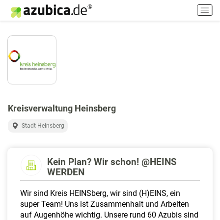
H
a
u
p
t
m
e
n
ü
e
Kreisverwaltung Heinsberg
i
n
Stadt Heinsberg
-
/
a
Kein Plan? Wir schon! @HEINS
u
WERDEN
s
s
Wir sind Kreis HEINSberg, wir sind (H)EINS, ein
c
super Team! Uns ist Zusammenhalt und Arbeiten
h
auf Augenhöhe wichtig. Unsere rund 60 Azubis sind