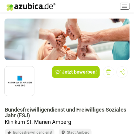
H
a
u
p
t
m
e
n
ü
e
i
Jetzt bewerben!
n
-
/
a
u
Bundesfreiwilligendienst und Freiwilliges Soziales
s
Jahr (FSJ)
s
Klinikum St. Marien Amberg
c
h
Bundesfreiwilligendienst
Stadt Amberg