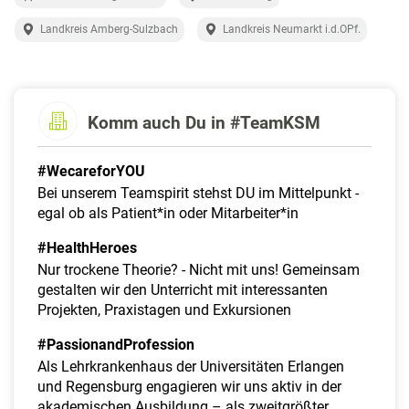
a
l
Landkreis Amberg-Sulzbach
Landkreis Neumarkt i.d.OPf.
t
e
n
Komm auch Du in #TeamKSM
#WecareforYOU
Bei unserem Teamspirit stehst DU im Mittelpunkt -
egal ob als Patient*in oder Mitarbeiter*in
#HealthHeroes
Nur trockene Theorie? - Nicht mit uns! Gemeinsam
gestalten wir den Unterricht mit interessanten
Projekten, Praxistagen und Exkursionen
#PassionandProfession
Als Lehrkrankenhaus der Universitäten Erlangen
und Regensburg engagieren wir uns aktiv in der
akademischen Ausbildung – als zweitgrößter