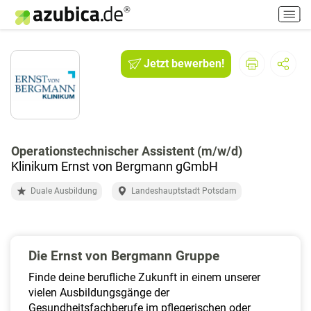
H
a
u
p
Jetzt bewerben!
t
m
e
n
ü
e
Operationstechnischer Assistent (m/w/d)
i
Klinikum Ernst von Bergmann gGmbH
n
Duale Ausbildung
Landeshauptstadt Potsdam
-
/
a
u
Die Ernst von Bergmann Gruppe
s
s
Finde deine berufliche Zukunft in einem unserer
c
vielen Ausbildungsgänge der
h
Gesundheitsfachberufe im pflegerischen oder