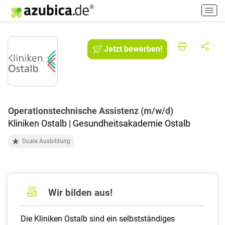
H
a
u
p
Jetzt bewerben!
t
m
e
n
ü
e
Operationstechnische Assistenz (m/w/d)
i
Kliniken Ostalb | Gesundheitsakademie Ostalb
n
-
Duale Ausbildung
/
a
u
s
Wir bilden aus!
s
c
h
Die Kliniken Ostalb sind ein selbstständiges