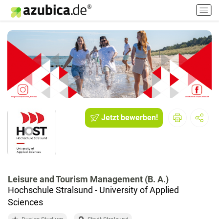
H
a
u
p
t
m
e
n
ü
e
i
Jetzt bewerben!
n
-
/
a
u
Leisure and Tourism Management (B. A.)
s
Hochschule Stralsund - University of Applied
s
c
Sciences
h