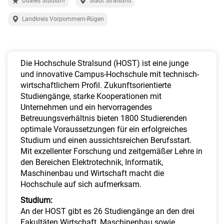
Duales Studium
Stadt Stralsund
a
l
Landkreis Vorpommern-Rügen
t
e
n
Die Hochschule Stralsund (HOST) ist eine junge
und innovative Campus-Hochschule mit technisch-
wirtschaftlichem Profil. Zukunftsorientierte
Studiengänge, starke Kooperationen mit
Unternehmen und ein hervorragendes
Betreuungsverhältnis bieten 1800 Studierenden
optimale Voraussetzungen für ein erfolgreiches
Studium und einen aussichtsreichen Berufsstart.
Mit exzellenter Forschung und zeitgemäßer Lehre in
den Bereichen Elektrotechnik, Informatik,
Maschinenbau und Wirtschaft macht die
Hochschule auf sich aufmerksam.
Studium:
An der HOST gibt es 26 Studiengänge an den drei
Fakultäten Wirtschaft, Maschinenbau sowie