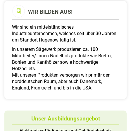
a
l
WIR BILDEN AUS!
t
e
Wir sind ein mittelständisches
n
Industrieunternehmen, welches seit über 30 Jahren
am Standort Hagenow tätig ist.
In unserem Sägewerk produzieren ca. 100
Mitarbeiter/-innen Nadelholzprodukte wie Bretter,
Bohlen und Kanthölzer sowie hochwertige
Holzpellets.
Mit unseren Produkten versorgen wir primär den
norddeutschen Raum, aber auch Dänemark,
England, Frankreich und bis in die USA.
Unser Ausbildungsangebot
Elektroniker für Energie- und Gebäudetechnik