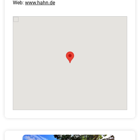
Web:
www.hahn.de
P
N