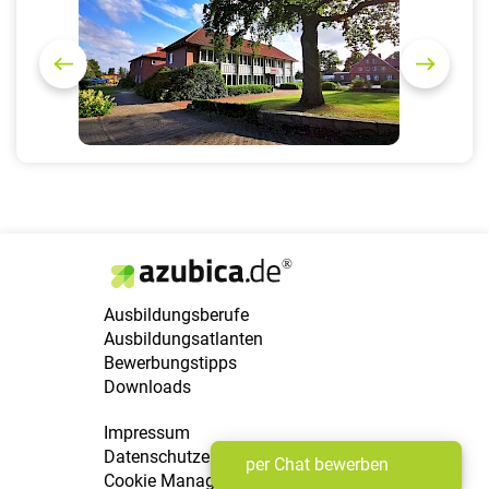
r
e
e
x
v
t
i
o
u
s
Ausbildungsberufe
Ausbildungsatlanten
Bewerbungstipps
Downloads
Impressum
Datenschutzerklärung
per Chat bewerben
Cookie Manager