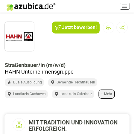
H
a
u
p
Jetzt bewerben!
t
m
e
n
ü
e
Straßenbauer/in (m/w/d)
i
HAHN Unternehmensgruppe
n
Duale Ausbildung
Gemeinde Hechthausen
-
/
Landkreis Cuxhaven
Landkreis Osterholz
+ Mehr
a
u
s
s
MIT TRADITION UND INNOVATION
c
ERFOLGREICH.
h