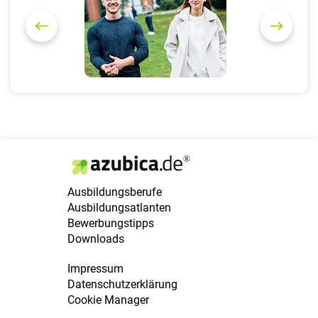
e
x
v
t
i
o
u
s
Ausbildungsberufe
Ausbildungsatlanten
Bewerbungstipps
Downloads
Impressum
Datenschutzerklärung
Cookie Manager