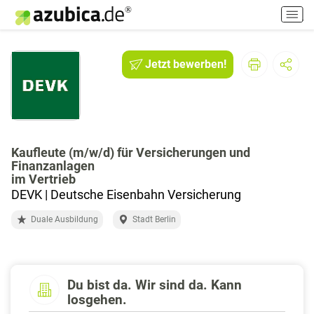
H
a
u
p
Jetzt bewerben!
t
m
e
n
ü
e
Kaufleute (m/w/d) für Versicherungen und
Finanzanlagen
i
im Vertrieb
n
DEVK | Deutsche Eisenbahn Versicherung
-
/
Duale Ausbildung
Stadt Berlin
a
u
s
s
Du bist da. Wir sind da. Kann
c
losgehen.
h