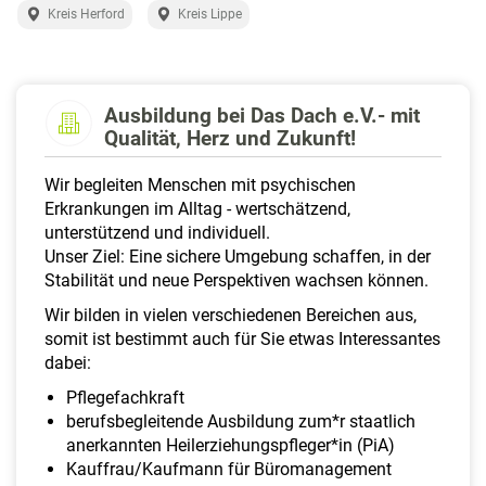
a
Kreis Herford
Kreis Lippe
l
t
e
n
Ausbildung bei Das Dach e.V.- mit
Qualität, Herz und Zukunft!
Wir begleiten Menschen mit psychischen
Erkrankungen im Alltag - wertschätzend,
unterstützend und individuell.
Unser Ziel: Eine sichere Umgebung schaffen, in der
Stabilität und neue Perspektiven wachsen können.
Wir bilden in vielen verschiedenen Bereichen aus,
somit ist bestimmt auch für Sie etwas Interessantes
dabei:
Pflegefachkraft
berufsbegleitende Ausbildung zum*r staatlich
anerkannten Heilerziehungspfleger*in (PiA)
Kauffrau/Kaufmann für Büromanagement