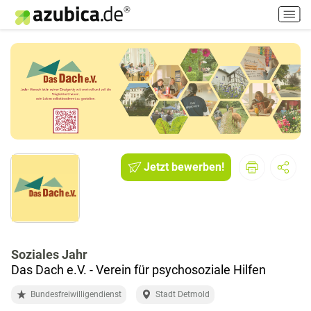
H
a
u
p
t
m
e
n
ü
e
i
Jetzt bewerben!
n
-
/
a
u
Soziales Jahr
s
Das Dach e.V. - Verein für psychosoziale Hilfen
s
c
Bundesfreiwilligendienst
Stadt Detmold
h