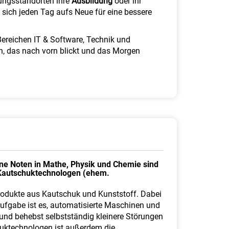
dungsstandorten ihre
Ausbildung
oder ihr
e sich jeden Tag aufs Neue für eine bessere
Bereichen IT & Software, Technik und
n, das nach vorn blickt und das Morgen
ine Noten in Mathe, Physik und Chemie sind
nd Kautschuktechnologen (ehem.
Produkte aus Kautschuk und Kunststoff. Dabei
ufgabe ist es, automatisierte Maschinen und
und behebst selbstständig kleinere Störungen
huktechnologen ist außerdem die