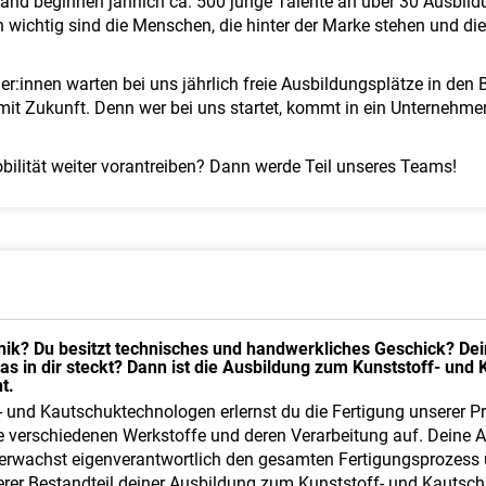
land beginnen jährlich ca. 500 junge Talente an über 30 Ausbil
h wichtig sind die Menschen, die hinter der Marke stehen und di
:innen warten bei uns jährlich freie Ausbildungsplätze in den 
mit Zukunft. Denn wer bei uns startet, kommt in ein Unternehme
bilität weiter vorantreiben? Dann werde Teil unseres Teams!
hnik? Du besitzt technisches und handwerkliches Geschick? De
 was in dir steckt? Dann ist die Ausbildung zum Kunststoff- u
t.
- und Kautschuktechnologen erlernst du die Fertigung unserer 
e verschiedenen Werkstoffe und deren Verarbeitung auf. Deine A
erwachst eigenverantwortlich den gesamten Fertigungsprozess 
rer Bestandteil deiner Ausbildung zum Kunststoff- und Kautsc