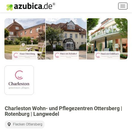
H
a
u
p
t
m
e
n
ü
e
i
n
-
/
a
u
Charleston Wohn- und Pflegezentren Ottersberg |
s
Rotenburg | Langwedel
s
c
Flecken Ottersberg
h