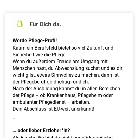
a
l
t
e
Für Dich da.
n
Werde Pflege-Profi!
Kaum ein Berufsfeld bietet so viel Zukunft und
Sicherheit wie die Pflege.
Wenn du außerdem Freude am Umgang mit
Menschen hast, du Abwechslung suchst und es dir
wichtig ist, etwas Sinnvolles zu machen, dann ist
der Pflegeberuf goldrichtig für dich.
Nach der Ausbildung kannst du in allen Bereichen
der Pflege – ob Krankenhaus, Pflegeheim oder
ambulanter Pflegedienst – arbeiten.
Dein Abschluss ist EU-weit anerkannt!
–
… oder lieber Erzieher*in?
Als Erzieher*in bist du nicht nur pädagogische