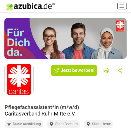
H
a
u
p
t
m
e
n
ü
e
i
Jetzt bewerben!
n
-
/
a
u
Pflegefachassistent*in (m/w/d)
s
Caritasverband Ruhr-Mitte e.V.
s
c
Duale Ausbildung
Stadt Bochum
Stadt Herne
h