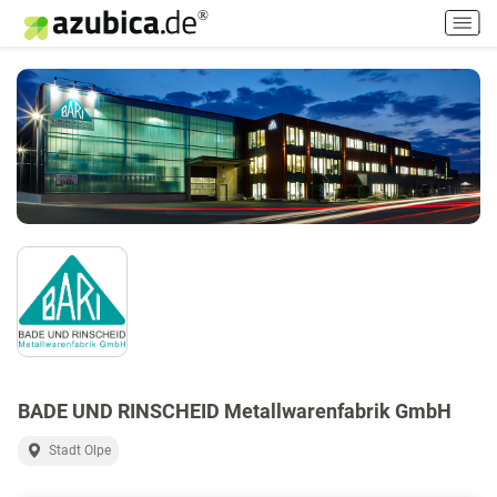
H
a
u
p
t
m
e
n
ü
e
i
n
-
/
a
u
s
BADE UND RINSCHEID Metallwarenfabrik GmbH
s
Stadt Olpe
c
h