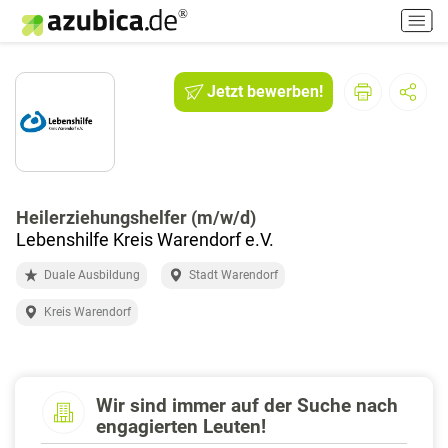
H
a
u
p
Jetzt bewerben!
t
m
e
n
ü
e
Heilerziehungshelfer (m/w/d)
i
Lebenshilfe Kreis Warendorf e.V.
n
Duale Ausbildung
Stadt Warendorf
-
/
Kreis Warendorf
a
u
s
s
Wir sind immer auf der Suche nach
c
engagierten Leuten!
h