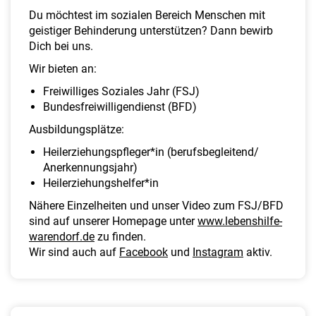
a
Du möchtest im sozialen Bereich Menschen mit
l
geistiger Behinderung unterstützen? Dann bewirb
t
Dich bei uns.
e
n
Wir bieten an:
Freiwilliges Soziales Jahr (FSJ)
Bundesfreiwilligendienst (BFD)
Ausbildungsplätze:
Heilerziehungspfleger*in (berufsbegleitend/
Anerkennungsjahr)
Heilerziehungshelfer*in
Nähere Einzelheiten und unser Video zum FSJ/BFD
sind auf unserer Homepage unter
www.lebenshilfe-
warendorf.de
zu finden.
Wir sind auch auf
Facebook
und
Instagram
aktiv.