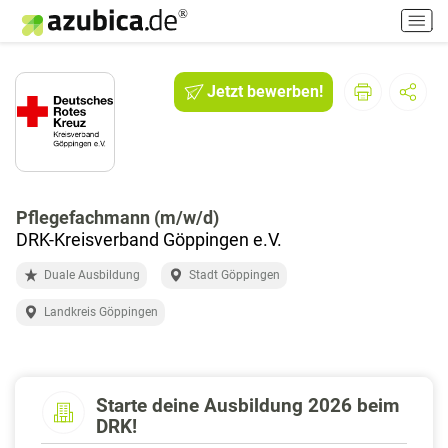
H
a
u
p
Jetzt bewerben!
t
m
e
n
ü
e
Pflegefachmann (m/w/d)
i
DRK-Kreisverband Göppingen e.V.
n
Duale Ausbildung
Stadt Göppingen
-
/
Landkreis Göppingen
a
u
s
s
Starte deine Ausbildung 2026 beim
c
DRK!
h