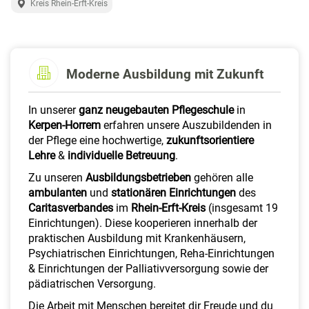
Kreis Rhein-Erft-Kreis
a
l
t
e
n
Moderne Ausbildung mit Zukunft
In unserer
ganz neugebauten Pflegeschule
in
Kerpen-Horrem
erfahren unsere Auszubildenden in
der Pflege eine hochwertige,
zukunftsorientiere
Lehre
&
individuelle Betreuung
.
Zu unseren
Ausbildungsbetrieben
gehören alle
ambulanten
und
stationären Einrichtungen
des
Caritasverbandes
im
Rhein-Erft-Kreis
(insgesamt 19
Einrichtungen). Diese kooperieren innerhalb der
praktischen Ausbildung mit Krankenhäusern,
Psychiatrischen Einrichtungen, Reha-Einrichtungen
& Einrichtungen der Palliativversorgung sowie der
pädiatrischen Versorgung.
Die Arbeit mit Menschen bereitet dir Freude und du