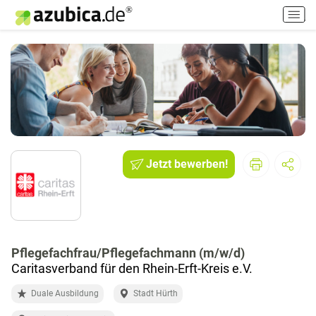
H
a
u
p
t
m
e
n
ü
e
Jetzt bewerben!
i
n
-
/
a
u
Pflegefachfrau/Pflegefachmann (m/w/d)
s
Caritasverband für den Rhein-Erft-Kreis e.V.
s
c
Duale Ausbildung
Stadt Hürth
h